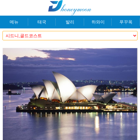
메뉴
태국
발리
하와이
푸꾸옥