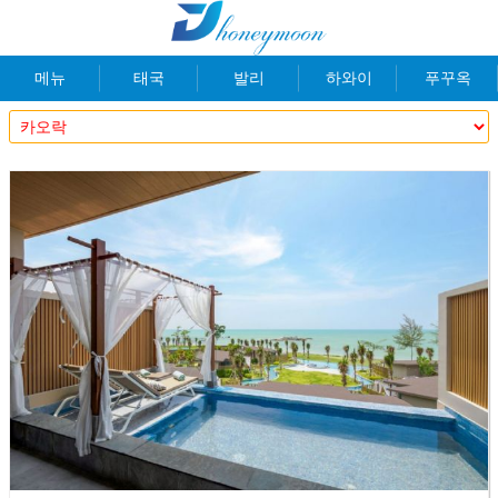
메뉴
태국
발리
하와이
푸꾸옥