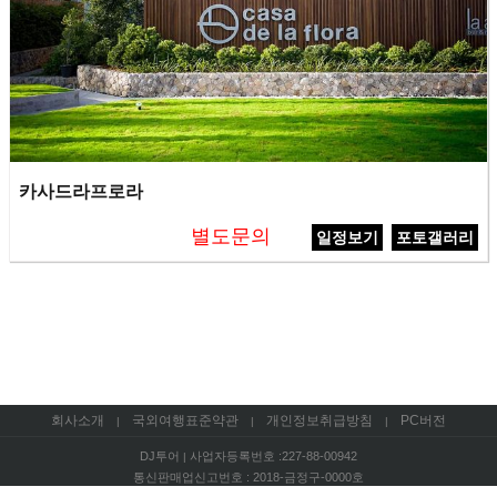
카사드라프로라
별도문의
일정보기
포토갤러리
회사소개
국외여행표준약관
개인정보취급방침
PC버전
|
|
|
DJ투어
사업자등록번호 :227-88-00942
|
통신판매업신고번호 : 2018-금정구-0000호