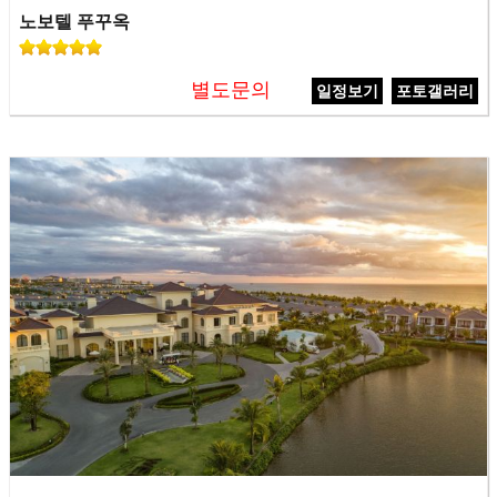
노보텔 푸꾸옥
별도문의
일정보기
포토갤러리