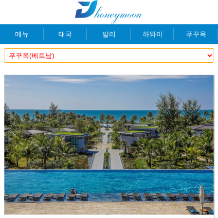
메뉴
태국
발리
하와이
푸꾸옥