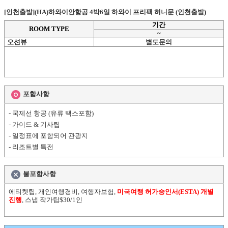
[인천출발](HA)하와이안항공 4박6일 하와이 프리팩 허니문 (인천출발)
기간
ROOM TYPE
~
오션뷰
별도문의
포함사항
- 국제선 항공 (유류 택스포함)
- 가이드 & 기사팁
- 일정표에 포함되어 관광지
- 리조트별 특전
불포함사항
에티켓팁, 개인여행경비, 여행자보험,
미국여행 허가승인서(ESTA) 개별
진행
, 스냅 작가팁$30/1인