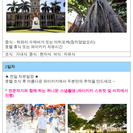
중식 – 하와이 수제버거 또는 아히포케(참치덮밥요리)
호텔 휴식 또는 와이키키 자유시간
조식 : 기내식 중식 : 현지식 석식 : 자유식
2일차
★ 전일 자유일정 ★
호텔 조식 후 아름다운 와이키키에서 두분만의 추억을 만드세요 ~
* 전문작가와 함께 하는 허니문 스냅촬영 (와이키키 스트릿 및 비치에서
진행)