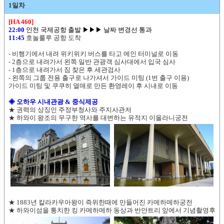
1일차
[HA 460]
22:00
인천 국제공항 출발 ▶▶▶ 날짜 변경선 통과
11:45
호놀룰루 공항 도착
- 비행기에서 내려 위키위키 버스를 타고 메인 터미널로 이동
- 2층으로 내려가서 왼쪽 일반 관광객 심사대에서 입국 심사
- 1층으로 내려가서 짐 찾은 후 세관검사
- 왼쪽의 그룹 전용 출구로 나가셔서 가이드 미팅 (1번 출구 이용)
가이드 미팅 및 쿠쿠히 열매로 만든 환영레이 후 시내로 이동
◈ 오하우 시내관광 & 중식제공
★ 권력의 상징인 주정부청사와 주지사관저
★ 하와이 왕조의 무구한 역사를 대변하는 유적지 이올라니궁전
★ 1883년 칼라카우아왕이 즉위한때에 만들어진 카메하메하궁전
★ 하와이섬을 통치한 킹 카메하메하 동상과 반얀트리 앞에서 기념촬영후