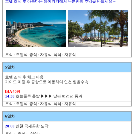
호텔 조식 후 아름다운 와이키키에서 두분만의 추억을 만드세요 ~
조식 : 호텔식 중식 : 자유식 석식 : 자유식
5일차
호텔 조식 후 체크 아웃
가이드 미팅 후 공항으로 이동하여 인천 향발수속
[HA 459]
14:30
호놀룰루 출발 ▶▶▶ 날짜 변경선 통과
조식 : 호텔식 중식 : 자유식 석식 : 자유식
6일차
20:00
인천 국제공항 도착
조식 : 중식 : 석식 :