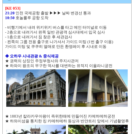
[KE 053]
21:20
인천 국제공항 출발
▶▶▶ 날짜 변경선 통과
10:50
호놀룰루 공항 도착
- 비행기에서 내려 위키위키 버스를 타고 메인 터미널로 이동
- 2층으로 내려가서 왼쪽 일반 관광객 심사대에서 입국 심사
- 1층으로 내려가서 짐 찾은 후 세관검사
- 왼쪽의 그룹 전용 출구로 나가셔서 가이드 미팅 (1번 출구 이용)
가이드 미팅 및 쿠쿠히 열매로 만든 환영레이 후 시내로 이동
◈ 오하우 시내관광 & 중식제공
★ 권력의 상징인 주정부청사와 주지사관저
★ 하와이 왕조의 무구한 역사를 대변하는 유적지 이올라니궁전
★ 1883년 칼라카우아왕이 즉위한때에 만들어진 카메하메하궁전
★ 하와이섬을 통치한 킹 카메하메하 동상과 반얀트리 앞에서 기념촬영후