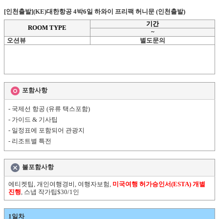
[인천출발](KE)대한항공 4박6일 하와이 프리팩 허니문 (인천출발)
기간
ROOM TYPE
~
오션뷰
별도문의
포함사항
- 국제선 항공 (유류 택스포함)
- 가이드 & 기사팁
- 일정표에 포함되어 관광지
- 리조트별 특전
불포함사항
에티켓팁, 개인여행경비, 여행자보험,
미국여행 허가승인서(ESTA) 개별
진행
, 스냅 작가팁$30/1인
1일차