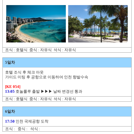
조식 : 호텔식 중식 : 자유식 석식 : 자유식
5일차
호텔 조식 후 체크 아웃
가이드 미팅 후 공항으로 이동하여 인천 향발수속
[KE 054]
13:05
호놀룰루 출발 ▶▶▶ 날짜 변경선 통과
조식 : 호텔식 중식 : 자유식 석식 : 자유식
6일차
17:50
인천 국제공항 도착
조식 : 중식 : 석식 :